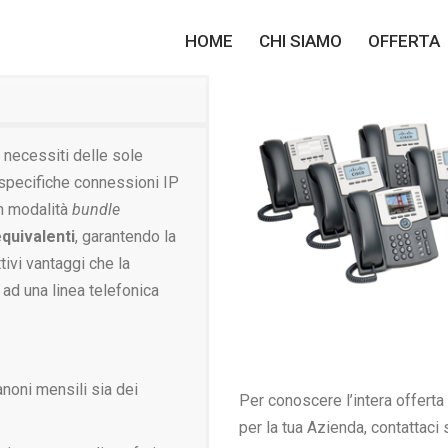
HOME
HOME
CHI SIAMO
CHI SIAMO
OFFERTA
OFFERTA
 necessiti delle sole
 specifiche connessioni IP
in modalità
bundle
equivalenti
, garantendo la
tivi vantaggi che la
ad una linea telefonica
anoni mensili sia dei
Per conoscere l’intera offerta
per la tua Azienda, contattac