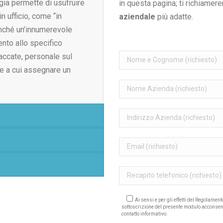
ogia permette di usufruire
in questa pagina; ti richiame
 ufficio, come “in
aziendale
più adatte.
nché un’innumerevole
ento allo specifico
accate, personale sul
ale a cui assegnare un
Ai sensi e per gli effetti del Regolamen
sottoscrizione del presente modulo acconsen
contatto informativo.