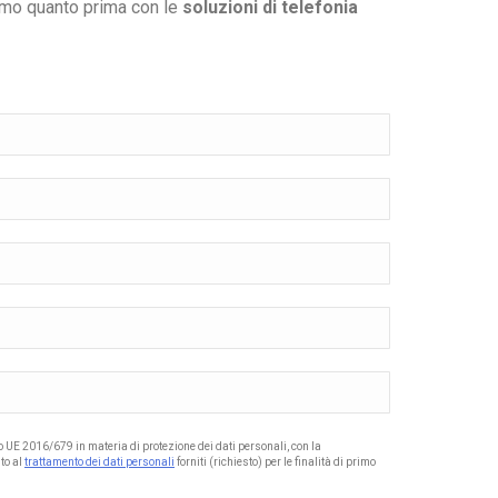
remo quanto prima con le
soluzioni di telefonia
to UE 2016/679 in materia di protezione dei dati personali, con la
to al
trattamento dei dati personali
forniti (richiesto) per le finalità di primo