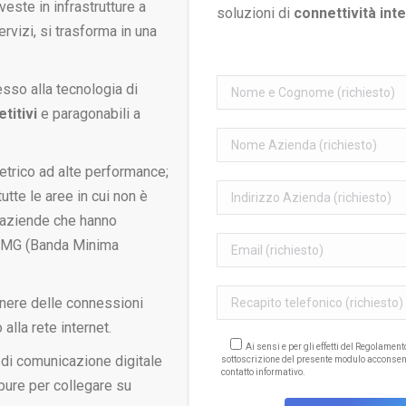
veste in infrastrutture a
soluzioni di
connettività inte
ervizi, si trasforma in una
esso alla tecnologia di
titivi
e paragonabili a
etrico ad alte performance;
utte le aree in cui non è
r aziende che hanno
 BMG (Banda Minima
tenere delle connessioni
 alla rete internet.
Ai sensi e per gli effetti del Regolamen
 di comunicazione digitale
sottoscrizione del presente modulo acconsen
contatto informativo.
pure per collegare su