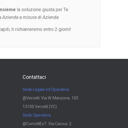
insieme
la soluzione giusta per Te
a
Azienda a misura di Azienda
capiti, ti richiameremo entro 2 giorni!
Contattaci
Sede Legale ed Operativa:
@Vercelli: Via W. Manzone, 103
13100 Vercelli (VC)
Sede Operativa:
@ComoNExT: Via Cavour, 2