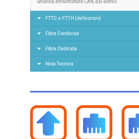
un’unica infrastruttura LAN, più edifici.
FTTC e FTTH (definizioni)
Fibra Condivisa
Fibra Dedicata
Nota Tecnica