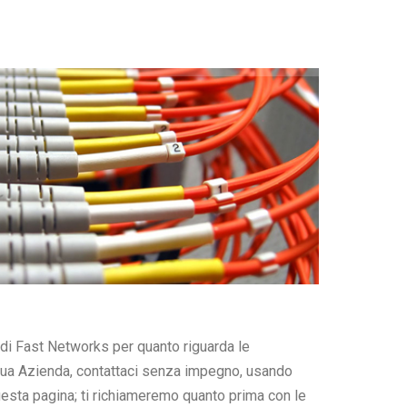
SERVIZI TLC
SERVIZI TLC
SUPPORTO
SUPPORTO
CONTATTI
CONTATTI
 di Fast Networks per quanto riguarda le
tua Azienda, contattaci senza impegno, usando
uesta pagina; ti richiameremo quanto prima con le