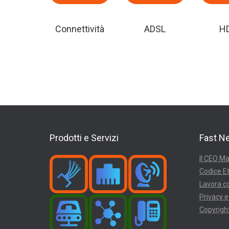
Connettività
ADSL
H
Prodotti e Servizi
Fast N
Il CEO Ma
Codice Et
Lavora co
Privacy e
Copyright