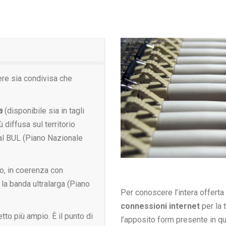
HOME
HOME
CHI SIAMO
CHI SIAMO
OFFERTA
OFFERTA
ere sia condivisa che
a
(disponibile sia in tagli
 diffusa sul territorio
 al BUL (Piano Nazionale
to, in coerenza con
 la banda ultralarga (Piano
Per conoscere l’intera offerta
connessioni internet
per la 
tto più ampio. È il punto di
l’apposito form presente in q