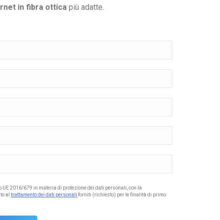
rnet in fibra ottica
più adatte.
to UE 2016/679 in materia di protezione dei dati personali, con la
to al
trattamento dei dati personali
forniti (richiesto) per le finalità di primo