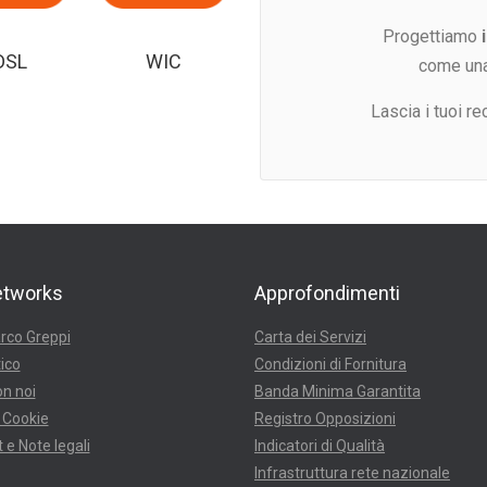
Progettiamo
DSL
WIC
come un
Lascia i tuoi re
etworks
Approfondimenti
rco Greppi
Carta dei Servizi
ico
Condizioni di Fornitura
n noi
Banda Minima Garantita
 Cookie
Registro Opposizioni
 e Note legali
Indicatori di Qualità
Infrastruttura rete nazionale