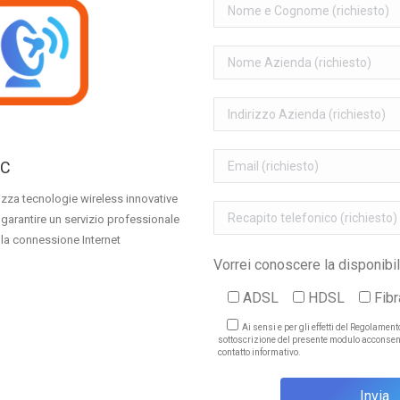
IC
lizza tecnologie wireless innovative
 garantire un servizio professionale
 la connessione Internet
Vorrei conoscere la disponibili
ADSL
HDSL
Fibr
Ai sensi e per gli effetti del Regolamen
sottoscrizione del presente modulo acconsen
contatto informativo.