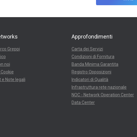
etworks
Approfondimenti
rco Greppi
Carta dei Servizi
ico
Condizioni di Fornitura
n noi
Banda Minima Garantita
 Cookie
Registro Opposizioni
 e Note legali
Indicatori di Qualità
Infrastruttura rete nazionale
NOC - Network Operation Center
Data Center