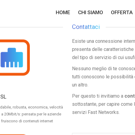
HOME
HOME
CHI SIAMO
CHI SIAMO
OFFERTA
OFFERTA
Contattaci
Esiste una connessione interne
presenta delle caratteristiche
del tipo di servizio di cui usuf
Nessuno meglio di te conosce
tutti conoscono le possibilità
un altro.
Per questo ti invitiamo a
cont
SL
sottostante, per capire come
idabile, robusta, economica, velocità
servizi Fast Networks.
o a 20Mbit/s: pensata per le aziende
 fruiscono di contenuti internet