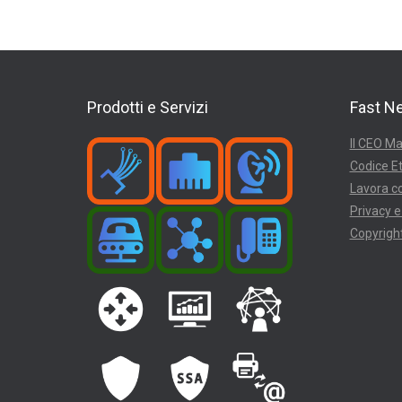
Prodotti e Servizi
Fast N
Il CEO Ma
Codice Et
Lavora co
Privacy e
Copyright