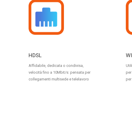
HDSL
W
Affidabile, dedicata o condivisa,
Uti
velocità fino a 10Mbit/s: pensata per
per
collegamenti multisede e telelavoro
per