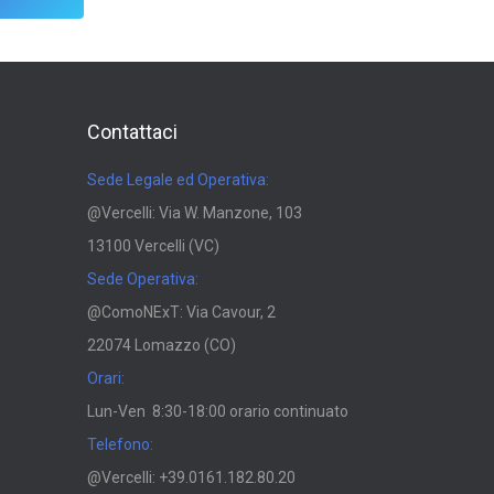
Contattaci
Sede Legale ed Operativa:
@Vercelli: Via W. Manzone, 103
13100 Vercelli (VC)
Sede Operativa:
@ComoNExT: Via Cavour, 2
22074 Lomazzo (CO)
Orari:
Lun-Ven 8:30-18:00 orario continuato
Telefono:
@Vercelli: +39.0161.182.80.20