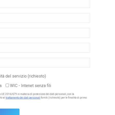
tà del servizio (richiesto)
a
WIC - Intenet senza fili
to UE 2016/679 in materia di protezione dei dati personali, con la
to al
trattamento dei dati personali
forniti (richiesto) per le finalità di primo